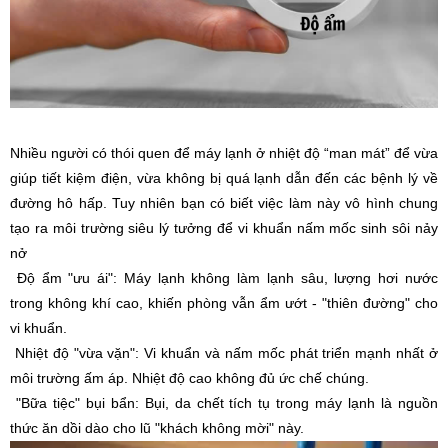
Nhiều người có thói quen để máy lạnh ở nhiệt độ “man mát” để vừa
giúp tiết kiệm điện, vừa không bị quá lạnh dẫn đến các bệnh lý về
đường hô hấp. Tuy nhiên bạn có biết việc làm này vô hình chung
tạo ra môi trường siêu lý tưởng để vi khuẩn nấm mốc sinh sôi nảy
nở
Độ ẩm "ưu ái": Máy lạnh không làm lạnh sâu, lượng hơi nước
trong không khí cao, khiến phòng vẫn ẩm ướt - "thiên đường" cho
vi khuẩn.
Nhiệt độ "vừa vặn": Vi khuẩn và nấm mốc phát triển mạnh nhất ở
môi trường ấm áp. Nhiệt độ cao không đủ ức chế chúng.
"Bữa tiệc" bụi bẩn: Bụi, da chết tích tụ trong máy lạnh là nguồn
thức ăn dồi dào cho lũ "khách không mời" này.