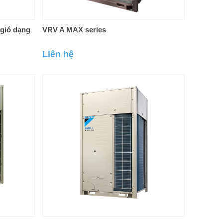
 gió dạng
VRV A MAX series
Liên hệ