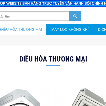
ĐIỀU HÒA THƯƠNG MẠI
MÁY LỌC KHÔNG KHÍ
DỊC
ĐIỀU HÒA THƯƠNG MẠI