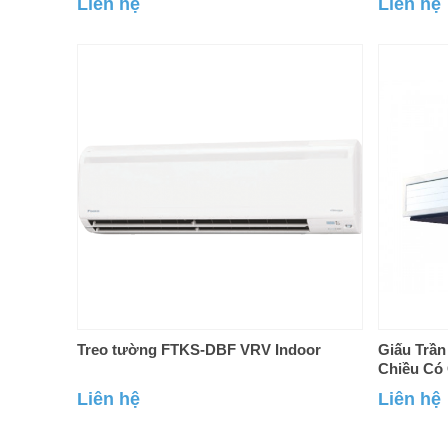
Liên hệ
Liên hệ
Treo tường FTKS-DBF VRV Indoor
Giấu Trần
Chiều Có
Indoor
Liên hệ
Liên hệ