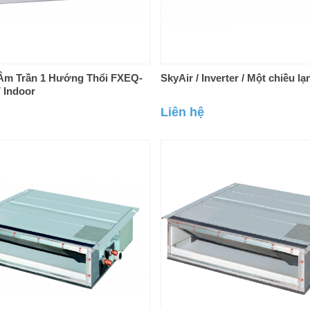
 Âm Trần 1 Hướng Thổi FXEQ-
SkyAir / Inverter / Một chiều lạ
 Indoor
Liên hệ