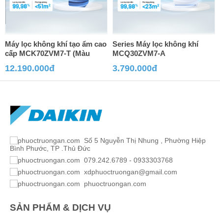
Máy lọc không khí tạo ẩm cao
Series Máy lọc không khí
cấp MCK70ZVM7-T (Màu
MCQ30ZVM7-A
Nâu)
12.190.000đ
3.790.000đ
Số 5 Nguyễn Thị Nhung , Phường Hiệp
Bình Phước, TP .Thủ Đức
079.242.6789 - 0933303768
xdphuoctruongan@gmail.com
phuoctruongan.com
SẢN PHẨM & DỊCH VỤ