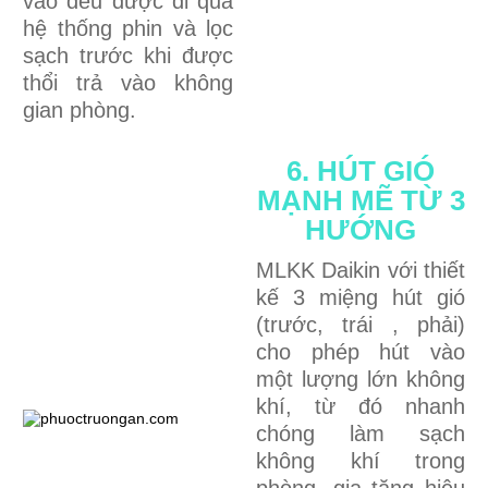
vào đều được đi qua
hệ thống phin và lọc
sạch trước khi được
thổi trả vào không
gian phòng.
6. HÚT GIÓ
MẠNH MẼ TỪ 3
HƯỚNG
MLKK Daikin với thiết
kế 3 miệng hút gió
(trước, trái , phải)
cho phép hút vào
một lượng lớn không
khí, từ đó nhanh
chóng làm sạch
không khí trong