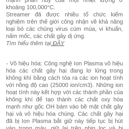
mạnh phân hủy của một nhiệt lượng ở
khoảng 100,000°C.
Streamer đã được nhiều tổ chức kiểm
nghiệm trên thế giới công nhận về khả năng
loại bỏ các chủng virus cúm mùa, vi khuẩn,
nấm mốc, các chất gây dị ứng.
Tìm hiểu thêm tại
ĐÂY
- Vô hiệu hóa: Công nghệ Ion Plasma vô hiệu
hóa các chất gây hại đang lơ lửng trong
không khí bằng cách tỏa ra các ion hoạt tính
với nồng độ cao (25000 ion/cm3). Những ion
hoạt tính này kết hợp với các thành phần của
không khí để tạo thành các chất oxy hóa
mạnh như gốc OH bám vào bề mặt chất gây
hại và vô hiệu hóa chúng. Các chất gây hại
đã bị Ion Plasma bắt giữ này tiếp tục bị hút
vào trong máy, giữ lại trên phin lọc và bị