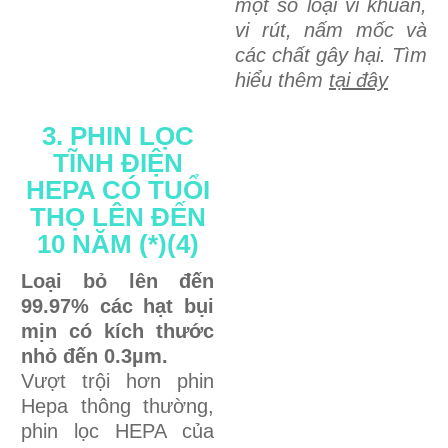
một số loại vi khuẩn,
vi rút, nấm mốc và
các chất gây hại. Tìm
hiểu thêm
tại đây
3. PHIN LỌC
TĨNH ĐIỆN
HEPA CÓ TUỔI
THỌ LÊN ĐẾN
10 NĂM (*)(4)
Loại bỏ lên đến
99.97% các hạt bụi
mịn có kích thước
nhỏ đến 0.3µm.
Vượt trội hơn phin
Hepa thông thường,
phin lọc HEPA của