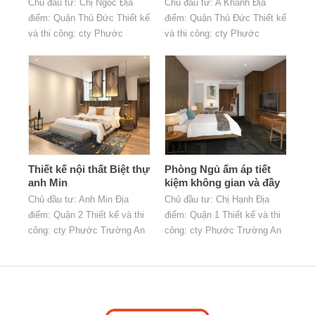
Chủ đầu tư: Chị Ngọc Địa
Chủ đầu tư: A Khánh Địa
điểm: Quận Thủ Đức Thiết kế
điểm: Quận Thủ Đức Thiết kế
và thi công: cty Phước
và thi công: cty Phước
Trường An
Trường An
Thiết kế nội thất Biệt thự
Phòng Ngủ ấm áp tiết
anh Min
kiệm không gian và đầy
đủ tiện nghi
Chủ đầu tư: Anh Min Địa
Chủ đầu tư: Chị Hạnh Địa
điểm: Quận 2 Thiết kế và thi
điểm: Quận 1 Thiết kế và thi
công: cty Phước Trường An
công: cty Phước Trường An