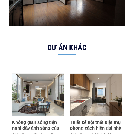
DỰ ÁN KHÁC
Không gian sống tiện
Thiết kế nội thất biệt thự
nghi đầy ánh sáng của
phong cách hiện đại nhà
gia đình 2 thế hệ
a Khánh