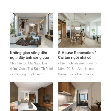
Không gian sống tiện
S-House Renovation /
nghi đầy ánh sáng của
Cải tạo ngôi nhà cũ
gia đình 2 thế hệ
thành không gian sống
Chủ đầu tư: Chị Ngọc Địa
- Diện tích: 92 mét vuông. -
đáng mơ ước của nhiều
điểm: Quận Thủ Đức Thiết kế
Năm: 2018. - Ảnh: Kenta
gia đình
và thi công: cty Phước
Kawamura. - Các nhà sản
Trường An
xuất: Panasonic , YKK AP ,
Hirata TILE , Prairie ,
sangetus - Giám đốc sáng
tạo, thiết kế và nghệ thuật:
văn phòng thiết kế alts,
sumiou mizumoto. - Diện