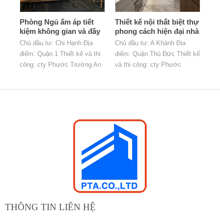
tích: 112,06m2. - Diện tích
sàn: 54,17m2. - Diện tích
Phòng Ngủ ấm áp tiết
Thiết kế nội thất biệt thự
1floor : 51,68m2. - Diện tích
kiệm không gian và đầy
phong cách hiện đại nhà
2floor: 40,43m2.
đủ tiện nghi
a Khánh
Chủ đầu tư: Chị Hạnh Địa
Chủ đầu tư: A Khánh Địa
điểm: Quận 1 Thiết kế và thi
điểm: Quận Thủ Đức Thiết kế
công: cty Phước Trường An
và thi công: cty Phước
Trường An
THÔNG TIN LIÊN HỆ