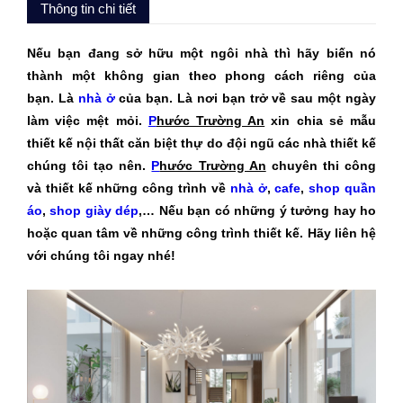
Thông tin chi tiết
Nếu bạn đang sở hữu một ngôi nhà thì hãy biến nó
thành một không gian theo phong cách riêng của
bạn. Là
nhà ở
của bạn. Là nơi bạn trở về sau một ngày
làm việc mệt mỏi.
P
hước Trường An
xin chia sẻ mẫu
thiết kế nội thất căn biệt thự do đội ngũ các nhà thiết kế
chúng tôi tạo nên.
P
hước Trường An
chuyên thi công
và thiết kế những công trình về
nhà ở
,
cafe
,
shop quần
áo
,
shop giày dép
,… Nếu bạn có những ý tưởng hay ho
hoặc quan tâm về những công trình thiết kế. Hãy liên hệ
với chúng tôi ngay nhé!