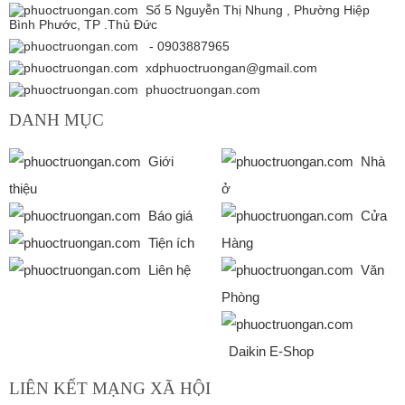
Số 5 Nguyễn Thị Nhung , Phường Hiệp
Bình Phước, TP .Thủ Đức
- 0903887965
xdphuoctruongan@gmail.com
phuoctruongan.com
DANH MỤC
Giới
Nhà
thiệu
ở
Báo giá
Cửa
Tiện ích
Hàng
Liên hệ
Văn
Phòng
Daikin E-Shop
LIÊN KẾT MẠNG XÃ HỘI